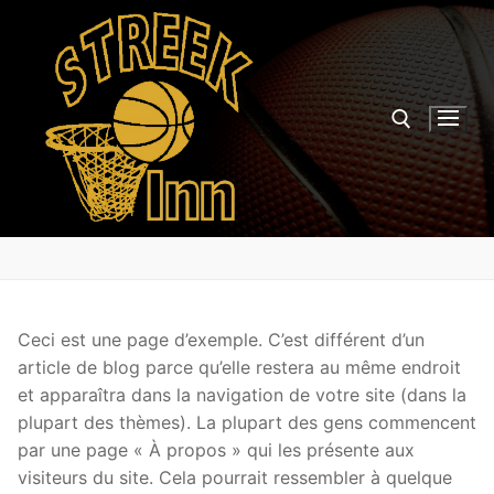
Aller
au
contenu
Rechercher :
Ceci est une page d’exemple. C’est différent d’un
article de blog parce qu’elle restera au même endroit
et apparaîtra dans la navigation de votre site (dans la
plupart des thèmes). La plupart des gens commencent
par une page « À propos » qui les présente aux
visiteurs du site. Cela pourrait ressembler à quelque