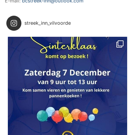
E-mail:
bcstreek-inn@outlook.com
streek_inn_vilvoorde