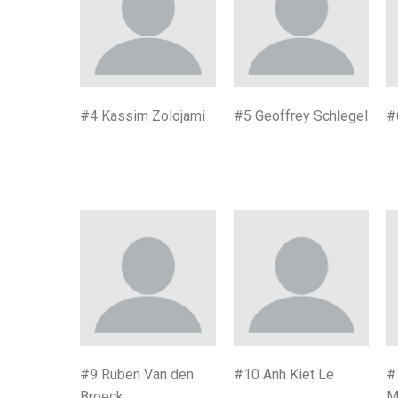
#4
Kassim Zolojami
#5 Geoffrey Schlegel
#
#9 Ruben Van den
#10 Anh Kiet Le
#
Broeck
M